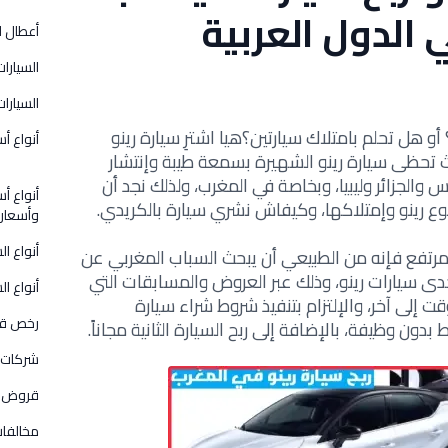
 الدول العربية
أعطال ا
السيارات
السيارات
 أو
هل تحلم بامتلاك سيارتين؟
هيا اشترِ سيارة رينو
أنواع أس
ث
تحظى سيارة رينو الشهيرة بسمعة طيبة وإنتشار
الجزائر وليبيا، وبخاصة في المغرب، ولذلك نجد أن
أنواع أس
 رينو وإمتلاكها،
وكيفاش نشري سيارة بالكريدي.
وأسعار
أنواع ا
مرتفع فإنه من الطبيعي أن يبحث السباب المغربي عن
 سيارات رينو، وذلك عبر العروض والمسابقات التي
أنواع ال
إلى آخر، والإلتزام بتنفيذ
شروط شراء سيارة
رخص قي
ن وظيفة، بالإضافة إلى ربح السيارة الثانية مجاناً.
شركات 
قروض و
مخالفات