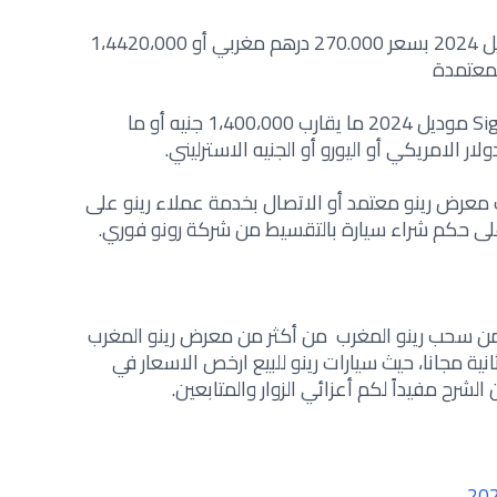
سعر سيارة ربنو أوسترال A/T 1.3 موديل 2024 بسعر 270.000 درهم مغربي أو 1،4420،000
معتمدة
سعر سيارة رينو ميجان Signature W/WP موديل 2024 ما يقارب 1،400،000 جنيه أو ما
لار الامريكي أو اليورو أو الجنيه الاسترليني.
ب معرض رينو معتمد أو الاتصال بخدمة عملاء رينو على
على حكم شراء سيارة بالتقسيط من شركة رونو فوري.
ضمن سحب رينو المغرب من أكثر من معرض رينو المغرب
انية مجانا، حيث سيارات رينو للبيع ارخص الاسعار في
الشرح مفيداً لكم أعزائي الزوار والمتابعين.