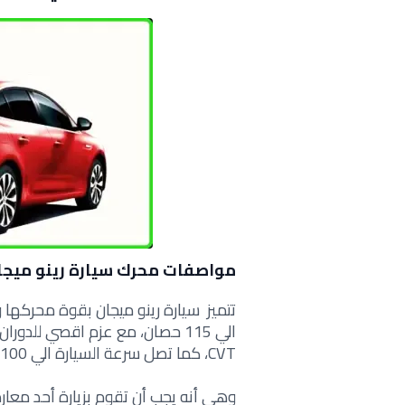
مواصفات محرك سيارة رينو ميجان م
CVT، كما تصل سرعة السيارة الي 100كم/ساعة في مدة زمنية ويبلغ قدرها 13.2 ثانية
وهي أنه يجب أن تقوم بزيارة أحد معا