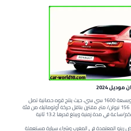
وديل 2024
تتميز سيارة رينو ميجان بقوة محركها وبسعة 1600 سي سي، حيث ينتج قوه حصانية تصل
الي 115 حصان، مع عزم اقصي للدوران 156 نيوتن/ متر، مقترن بناقل حركة أوتوماتيك من فئة
رض رينو المعتمدة في المغرب وشراء سيارة مستعملة