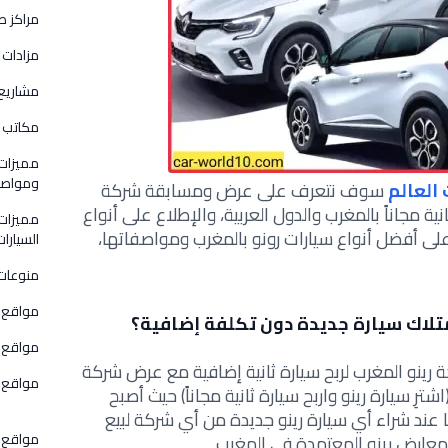
مراكز ص
مزادات 
مشاريع
مكاتب و
مميزات
ومواصفا
العالم
سوف نتعرف على عرض ومسابقة شركة
انية مجاناً بالمغرب والدول العربية، والإطلاع على أنواع
مميزات
على أفضل
أنواع سيارات رونو بالمغرب ومواصفاتها،
السيارات
منوعات
مواقع 
تلاك سيارة جديدة دون تكلفة إضافية؟
مواقع ق
رينو المغرب لربح سيارة ثانية إضافية
مع عرض شركة
مواقع و
ترِ سيارة رينو واربح سيارة ثانية مجاناً) حيث أصبح
نًا عند شراء أي سيارة رينو جديدة من أي
شركة لبيع
مواقع 
عارض رينو المعتمدة في المغرب.