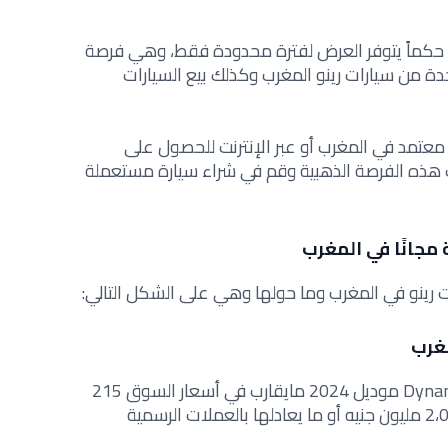
نه حكماً يتوفر العرض لفترة محدودة فقط، وهي
فرصة
دة من سيارات رينو المغرب وكذلك بيع السيارات
عتمد في المغرب أو عبر الإنترنت للحصول على
هذه الفرصة الذهبية وقم في
شراء سيارة مستعملة
ة مجانًا في المغرب
 رينو في المغرب وما حولها وهي على الشكل التالي:
مغرب
يصل سعر سيارة رينو ميجان Dynamic Turbo موديل 2024 مايقارب في أسعار السوق 215
ألف درهم مغربي أو ما يعادل 2،000،000 مليون جنيه أو ما يعادلها بالعملات الرسمية