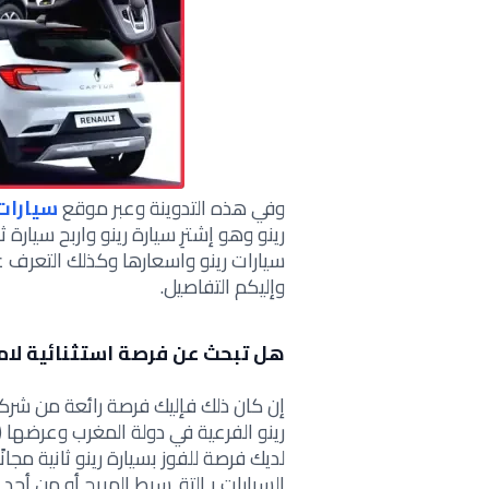
وفي هذه التدوينة وعبر موقع
سيارات 
رينو وهو إ
شترِ سيارة رينو واربح سيارة ث
سيارات رينو واسعارها
وكذلك التعرف 
وإليكم التفاصيل.
هل تبحث عن فرصة استثنائية لام
إن كان ذلك فإليك فرصة رائعة من شركة 
رينو الفرعية في دولة المغرب وعرضها (اش
لديك فرصة للفوز بسيارة رينو ثانية مجا
السيارات بـالتقـسيط المريح أو
من أحد م