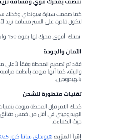
تتصف بمحرك قوي ومسافة تزيد عن الـ 
كما صممت سيارة هيونداي وكذلك سيارة 
لتكون قادرة على السير مسافة تزيد لأكثر من 650 كيلومتر، كما
تمتلك أقوى محرك لها بقوة 150 وات.
الأمان والجودة
فقد تم تصميم المحطة وفقاً لأعلى مع
والبيئة، كما أنها مزودة بأنظمة مراقب
بالهيدروجين.
تقنيات متطورة للشحن
كذلك الامر فإن المحطة مزودة بتقنيا
الهيدروجيني في أقل من خمس دقائق، و
حيث الكفاءة.
إقرأ المزيد:
هيونداي سانتا كروز 2025 ستنطلق بتصميم محدث وقدرات أكبر