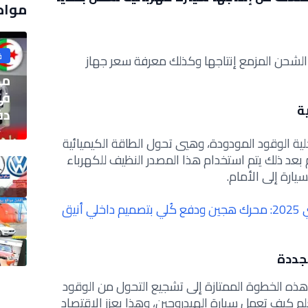
مواض
ق
لشحن المزمع إنتاجها وكذلك معرفة سعر جهاز
ما
في
ة
دفع
ية الوقود المودودة، وهيي تحول الطاقة الكيميائية
م بعد ذلك يتم استخدام هذا المصدر النظيف للكهرباء
ارة إلى الأمام.
أحدث إصدار تويوتا كامري 2025: محرك هجين ودفع كُلي بتصميم داخلي أنيق
تجددة
 الخطوة الممتازة إلى تشجيع التحول من الوقود
لم كيف تعمل سيارة الهيدروجين، وهذا يعزز الاقتصاد