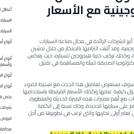
جينية مع الأسعار
أعطال ا
السيارات
السيارات
برز الشركات الرائدة في مجال صناعة السيارات
أنواع أس
ينية، وقد أثبتت التزامها بالابتكار من خلال تدشين
، وكذلك تركيب خلية هيدروجين للسياره، حيث يعكس
أنواع أس
كنولوجيا الصديقة للبيئة والمساهمة في تقليل
وأسعار
أنواع ا
لم سوف نستعرض تفاصيل هذا الحدث مع تسليط الضوء
أنواع ال
كيفية عملها وكذلك الأسعار المرتبطة باستخدامها
رخص قي
ت مع أهم مميزات هذه الميزة الحديثة والمتطورة،
على سيارتها الجديدة، وذلك نسبة إلى الكلمة
شركات 
ي تعتبر أولى تجاربها والتي ترغب في تطويرها من أجل
قروض و
مخالفات