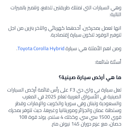
وهي السيارات التي تمتلك طريقتين للدفع، وتتميز بالميزات
التالية:
انها تعمل بمحركين، أحدهما كهربائي والآخر بنزين من اجل
لتوفير الوقود لتكون سيارة إقتصادية.
ومن اهم الأمثلة هي: سيارة
Toyota Corolla Hybrid
.
أسئلة شائعة:
ما هي أرخص سيارة صينية؟
لعل سيارة بي واي دي F3 على رأس قائمة أرخص السيارات
الصينية في الأسواق العربية لعام 2025 في المغرب
والسعودية ولبنان وفي سوريا والكويت والإمارات وقطر
وسلطنة عمان والجزائر وموريتانيا وغيرها، حيث تتوفر بمحرك
قوي 1500 سي سي، وكذلك 4 سلندر، يولد قوة 108
حصان، مع عزم دوران 145 نيوتن متر.