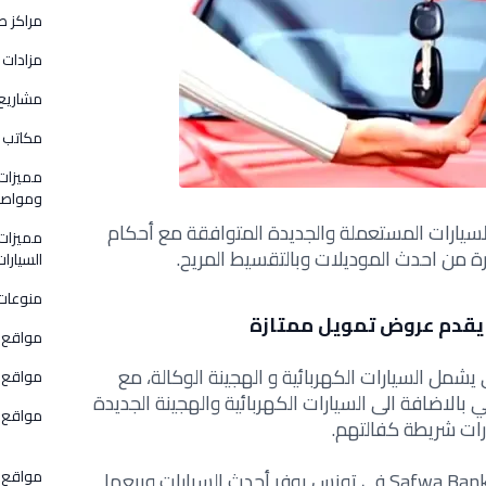
مراكز ص
مزادات 
مشاريع
مكاتب و
مميزات
ومواصفا
يارات المستعملة والجديدة المتوافقة مع أحكام
مميزات
رة من احدث الموديلات وبالتقسيط المريح.
السيارات
منوعات
يقدم عروض تمويل ممتازة
مواقع 
شمل السيارات الكهربائية و الهجينة الوكالة، مع
مواقع ق
الاضافة الى السيارات الكهربائية والهجينة الجديدة
مواقع و
ات شريطة كفالتهم.
مواقع 
كما ذكرنا بأن بنك الصفوة الإسلامي Safwa Bank في تونس يوفر أحدث السيارات وبيعها