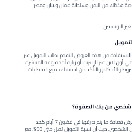
دية وكذلك من اليمن وسلطنة عمان ولبنان ومصر
ير التونسيين.
لتمويل
الاستفادة من هذه العروض التقدم بطلب التمويل عبر
أون لاين عبر الإنترنت أو زيارة أحد فروعه المنتشرة
روط والأحكام والتأكد من استيفاء جميع المتطلبات
 شخصي من بنك الصفوة؟
في الواقع فإنه الوقت الذي يتطلبه القرض فعادة ما يتم صرفها في غضون 7 أيام كحد
اقصى بعد تقديم طلب المقترض للقرض الشخصي، حيث أن نسبة التمويل تصل حتى 90%. مع