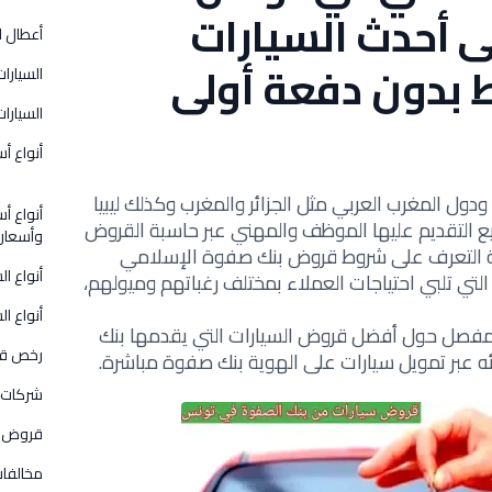
أحدث السيارات
أعطال ا
 بدون دفعة أولى
السيارات
السيارات
أنواع أس
ل المغرب العربي مثل الجزائر والمغرب وكذلك ليبيا
أنواع أس
ع التقديم عليها الموظف والمهني عبر حاسبة القروض
وأسعار
 التعرف على شروط قروض بنك صفوة الإسلامي
أنواع ا
التي تلبي احتياجات العملاء بمختلف رغباتهم وميولهم،
أنواع ال
مفصل حول أفضل قروض السيارات التي يقدمها بنك
رخص قي
ه عبر تمويل سيارات على الهوية بنك صفوة مباشرة.
شركات 
قروض و
مخالفات