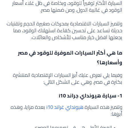
السيارة الأكثر توفيراً للوقود، وبخاصة في ظل غلاء أسعار
الوقود في غالبية الدول. ومن ضمنها مصر.
وتتميز السيارات الاقتصادية بمحركات صغيرة الحجم وتقنيات
حديثة تساعد على تحسين كفاءة استهلاك الوقود، مما
يجعلها افضل خيار مناسب للأشخاص والعائلات.
ما هي أكثر السيارات الموفرة للوقود في مصر
وأسعارها؟
وفيما يلي نعرض عليك أبرز السيارات الإقتصادية المنتشرة
بكثرة في مصر، وهي على الشكل التالي:
1- سيارة هيونداي جراند i10
وتتميز هذه السيارة
هيونداي غراند i10
بعدة مزايا، وهذه
أبرزها:
الميزة الأولى هي في تصميمها العصري