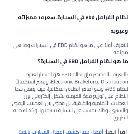
نظام الفرامل ebd في السيارة، سعره+ مميزاته
وعيوبه
لنتعرف أولاً على ما هو نظام EBD في السيارات وما هي
مهامه.
ما هو نظام الفرامل EBD في السيارة؟
بالتعريف المختصر فإن نظام EBD هو اختصار لعبارة
Electronic Brakeforce Distribution، ويعتبر استكمالاً
لنظام ABS، وهو (مانع انغلاق المكابح)، حيث يعمل هذا
النظام على توزيع قوة الفرملة بشكل إلكتروني بين
العجلات الأمامية والخلفية، بل وحتى بين العجلات اليمنى
واليسرى، وذلك بحسب وزن السيارة+سرعتها، وكذلك حالة
الطريق.
إقرأ ايضاً:
أفضل جهاز كشف اعطال السيارات باللغة