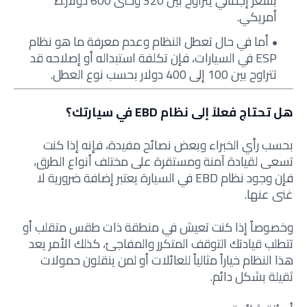
بسعر إجمالي يتراوح بين 320 وحتى 600 دولار.ط
أمريكي.
أما في حال تعطل النظام وعدم معرفة ما هو نظام
ESP في السيارات، فإن تكلفة استبداله أو إصلاحه قد
تتراوح بين 100 إلى 400 دولار بحسب نوع العطل
.
هل تحتاج فعلاً إلى نظام EBD في سيارتك؟
بحسب رأي الخبراء وبعض نصائح مفيدة، فإنه إذا كنت
تسعى لقيادة آمنة ومستقرة على مختلف أنواع الطرق،
فإن وجود نظام EBD في السيارة يعتبر إضافة ضرورية لا
غنى عنها.
وخصوصاً إذا كنت تعيش في منطقة ذات طقس متقلب أو
تتطلب قيادتك التوقف المتكرر والمفاجئ، كذلك الأمر يعد
هذا النظام خياراً مثالياً للعائلات أو لمن ينقلون حمولات
ثقيلة بشكل دائم.