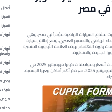
أعطال ا
السيارات
السيارات
بحت سيارات كوبرا (CUPRA) حديث عشاق السيارات الرياضية مؤخراً في مصر، وهي
أنواع أس
الأداء الرياضي والتصميم العصري، ومع إطلاق سيارة
 وتيرة الاهتمام بهذه العلامة الأوروبية المتميزة
أنواع أس
ا الجديدة والمتطورة.
وأسعار
أنواع ا
وفي هذه التدوينة سوف نستعرض أحدث أسعار ومواصفات كوبرا فورمينتور 2025 في
السوق المصري، ومتوسط سعر كوبرا فورمينتور 2025، مع ذكر أهم أماكن بيعها الرسمية،
أنواع ال
اء.
رخص قي
شركات 
قروض و
مخالفات