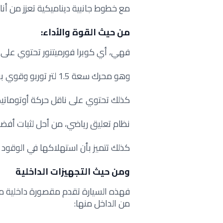
مع خطوط جانبية ديناميكية تعزز من أناق
من حيث القوة والأداء:
فهي، أي كوبرا فورميتنور تحتوي على 
وهو محرك سعة 1.5 لتر توربو وقوي بقوة 150 حصان.
كذلك تحتوي على ناقل حركة أوتوماتيكي م
نظام تعليق رياضي، من أحل لثبات أف
كذلك تتميز بأن استهلاكها في الوقود ا
ومن حيث التجهيزات الداخلية
فهذه السيارة تقدم مقصورة داخلية ممت
من الداخل منها: