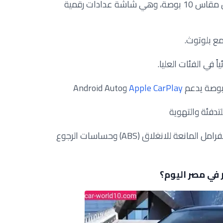
-شاشة معلوماتية، حيث تعمل باللمس مقاس 10 بوصة، وهي شاشة عدادات رقمية
مع بلوتوث.
ً في الفئات العليا.
Apple CarPlay
وAndroid Auto
تدفئة والتهوية
أما أنظمة الأمان فهي متطورة مثل الفرامل المانعة للانغلاق (ABS) وحساسات الرجوع
 في مصر اليوم؟