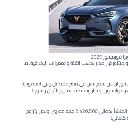
ا فورميتنور 2026
ورميتنور في مصر بحسب الفئة والمميزات الإضافية، ما
ينتور ارخص سعر ليس في مصر فقط بل وفي السعودية
رب والبحرين وقطر وسلطنة عمان والأردن وسوريا
ويبلغ متوسط سعر كوبرا فورمينتور بلد المنشأ بحوالي:2,420,500 جنيه مصري، ولكن يتراوح
 كالتالي: