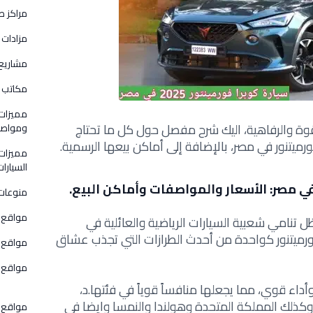
مراكز ص
مزادات 
مشاريع
مكاتب و
مميزات
قوة والرفاهية، اليك شرح مفصل حول كل ما تحتاج
ومواصفا
يتنور في مصر، بالإضافة إلى أماكن بيعها الرسمية.
مميزات
السيارات
في مصر: الأسعار والمواصفات وأماكن البيع.
منوعات
مواقع 
 تنامي شعبية السيارات الرياضية والعائلية في
رميتنور كواحدة من أحدث الطرازات التي تجذب عشاق
مواقع ق
مواقع و
داء قوي، مما يجعلها منافساً قوياً في فئتها.د،
 وكذلك المملكة المتحدة وهولندا والنمسا وايضا في
مواقع 