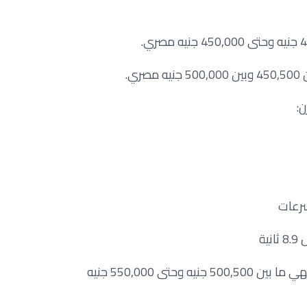
ي.
ن:
وأما أسعار الفئة الرياضية (توب لاين) فهي ما بين 500,500 جنيه وحتى 550,000 جنيه