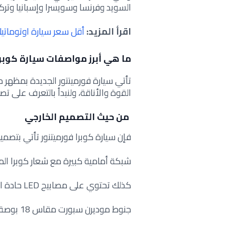
السويد وفرنسا وسويسرا وإسبانيا وتركي
اقرأ المزيد:
أقل سعر سيارة اوتومات
ما هي أبرز مواصفات سيارة كوبرا
تأتي سيارة فورمينتور الجديدة بمظه
القوة والأناقة، ولنبدأ بالتعرف على تص
من حيث التصميم الخارجي
فإن سيارة كوبرا فورميتنور تأتي بتصميم 
شبكة أمامية كبيرة مع شعار كوبرا ال
كذلك تحتوي على مصابيح LED حادة التصميم تضفي مظهراً عصرياً.
جنوط موديرن سبورت مقاس 18 بوصة (حسب الفئة).