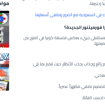
مواض
ا وغيرها.
يك في السعودية مع الصور وماهي أسعارها
ق
ما
 فورميتنور الجديدة؟
في
ر مستقبلي جريء يعكس فلسفة كوبرا في المزج بين
دفع
ميمها.
رائع وجذاب يجذب الأنظار، حيث تتميز بما يلي:
معدني.