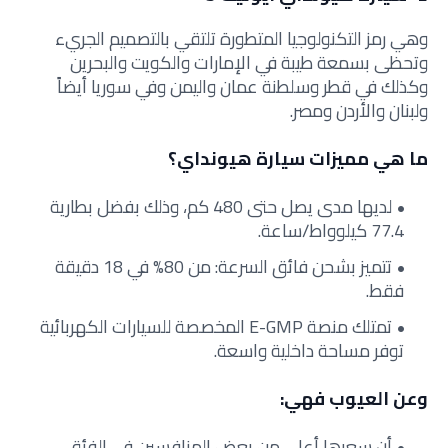
وهي رمز التكنولوجيا المتطورة تلتقي بالتصميم الجريء
وتحظى بسمعة طيبة في الإمارات والكويت والبحرين
وكذلك في قطر وسلطنة عمان واليمن وفي سوريا أيضاً
ولبنان والأردن ومصر.
ما هي مميزات سيارة هيونداي؟
لديها مدى يصل حتى 480 كم، وذلك بفضل بطارية
77.4 كيلوواط/ساعة.
تتميز بشحن فائق السرعة: من 80% في 18 دقيقة
فقط.
تمتلك منصة E-GMP المخصصة للسيارات الكهربائية
توفر مساحة داخلية واسعة.
وعن العيوب فهي:
أن سعرها أعلى من بعض المنافسين في الفئة