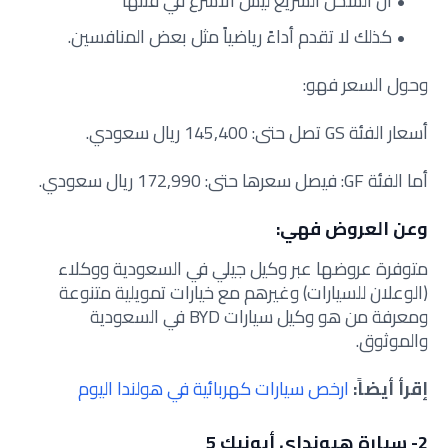
أن الشحن السريع ليس الأسرع في فئتها
كذلك لا تقدم أداءً رياضياً مثل بعض المنافسين.
وحول السعر فهو:
أسعار الفئة GS تصل حتى: 145,400 ريال سعودي.
أما الفئة GF: فيصل سعرها حتى: 172,990 ريال سعودي.
وعن العروض فهي:
متوفرة عروضها عبر وكيل جيلي في السعودية ووكلاء
(الوعلان للسيارات) وغيرهم مع خيارات تمويلية متنوعة
ومعرفة من هو وكيل سيارات BYD في السعودية
والموثوق.
إقرأ أيضاً:
ارخص سيارات كهربائية في هولندا اليوم
2- سيارة هيونداي أيونيك 5