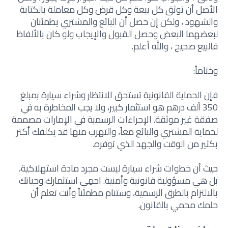
الأصل أن توثق كل بيعة وكل قرض وكل معاملة بالكتابة
والشهود ، ولكن إن حصل أن البائع والمشتري يطمئنان
لبعضهما البعض وحصل القبول والإيجاب ولو كان بالألفاظ
فالبيع صحيح ، والله أعلم.
وختاماً:
فإن الحماية القانونية تستحق الانتظار وشراء سيارة بمبلغ
350 ألف درهم هو استثمار كبير، ولا يجب المخاطرة به في
صفقة غير موثقة. الإجراءات الرسمية في الإمارات مصممة
لحماية المشتري والبائع معاً، والتهرب منها قد يكلفك أكثر
بكثير من الوقت والجهد الذي توفره.
حيث أن خطوات شراء سيارة ليست مجرد مادة استهلاكية،
بل هي مسؤولية قانونية وأمنية. احمِي استثمارك وحياتك
بالالتزام بالطرق الرسمية، وستنام مطمئناً وأنت تعلم أن
حلمك محمي بالقانون.