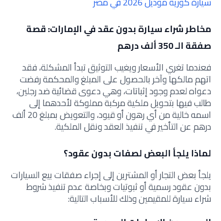
سيارة كورية موديل 2026 في مصر
مخاطر شراء سيارة بدون عقد في الإمارات: قصة
صفقة الـ 350 ألف درهم
فعندما تغري الأسعار ويغيب التوثيق تبدأ المشكلة، فقد
اتهم مالكها وآخر بالحصول على المبلغ والمحكمة رفضت
دعواه لعدم وجود إثباتات، وهي دعوى قضائية ضد رجلين،
طالب فيها بتحويل ملكية مركبة مملوكة لأحدهما إلى
اسمه خالية من أي رهون أو قيود، والتعويض بمبلغ 20 ألف
درهم عن التأخير في تنفيذ العقد ونقل الملكية.
لماذا يلجأ البعض لصفات بدون عقود؟
يلجأ بعض التجار أو المشترين إلى إجراء صفقات بيع السيارات
بدون عقود رسمية أو ثبوتيات وبخاصة عدم تنفيذ شروط
شراء سيارة للمقيمين وذلك للأسباب التالية: