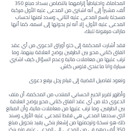
المحاماة، واحتياطياً إلزامهما بالتضامن بسداد مبلغ 350
ألف، مشيراً إلى أنه اشترى من المدعى عليه الأول مركبة
مسجلة باسم المدعى عليه الثاني، وسدد ثمنها لحساب
المدعى عليه الأول، إلا أنه لم يحولها إلى اسمه، كما أنها
مازالت مرهونة للبنك.
فقد أشارت المحكمة إلى خلو أوراق الدعوى من أي عقد
اتفاق كتابي محرر بين الطرفين يوضح العلاقة بينهما، وما
ترتب عليها من معاملات مالية وعدم السؤال كيف اشتري
سيارة وانا ماعندي فلوس كاش.
وتعود تفاصيل القضية إلى قيام رجل برفع دعوى
وأظهر تقرير الخبير الحسابي المنتدب من المحكمة، أن ملف
الدعوى خلا من أي عقد اتفاق كتابي محرر يوضح العلاقة
بين الطرفين، وما ترتب عليها من معاملات مالية، وأن المبالغ
التي سددها المدعي هي فقط للمدعى ‏عليه الأول، وسند
ذلك هو نسخة وترجمتها من إشعار بنكي يفيد بتحويل مبلغ
350 ألف درهم في من المدعي إلى المدعى عليه، ولم ينكر