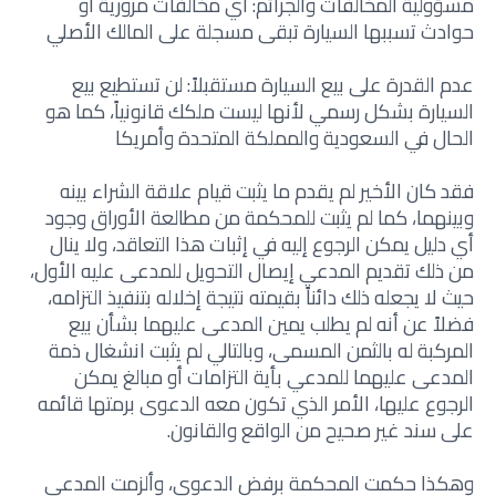
مسؤولية المخالفات والجرائم: أي مخالفات مرورية أو
حوادث تسببها السيارة تبقى مسجلة على المالك الأصلي
عدم القدرة على بيع السيارة مستقبلاً: لن تستطيع بيع
السيارة بشكل رسمي لأنها ليست ملكك قانونياً، كما هو
الحال في السعودية والمملكة المتحدة وأمريكا
فقد كان الأخير لم يقدم ما يثبت قيام علاقة الشراء بينه
وبينهما، كما لم يثبت للمحكمة من مطالعة الأوراق وجود
أي دليل يمكن الرجوع إليه في إثبات هذا التعاقد، ولا ينال
من ذلك تقديم المدعي إيصال التحويل للمدعى عليه الأول،
حيث لا يجعله ذلك دائناً بقيمته نتيجة إخلاله بتنفيذ التزامه،
فضلاً عن أنه لم يطلب يمين المدعى عليهما بشأن بيع
المركبة له بالثمن المسمى، وبالتالي لم يثبت انشغال ذمة
المدعى عليهما للمدعي بأية التزامات أو مبالغ يمكن
الرجوع عليها، الأمر الذي تكون معه الدعوى برمتها قائمه
على سند غير صحيح من الواقع والقانون.
وهكذا حكمت المحكمة برفض الدعوى، وألزمت المدعي