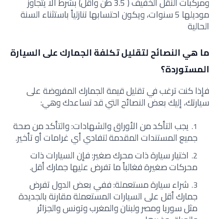
ومركبات النقل الخفيف ( 3.5 طن وأقل) بشرط ألا يتجاوز
موديلها 5 سنوات، ويكون احتسابها تنازلياً باستثناء السنة
الحالية
ما هي النصائح لتقليل تكلفة الجمارك على السيارة
المستوردة؟
فإذا كنت ترغب في تقليل قيمة الجمارك المفروضة على
سيارتك، إليك بعض النصائح التي قد تساعدك وهي:
يجب التأكد من الأوراق والشهادات: والتأكد من صحة
جميع المستندات المقدمة لتفادي أي غرامات أو تأخير.
اختيار سيارة ذات محرك صغير: فإن السيارات ذات
محركات صغيرة فغالباً ما تفرض عليها جمارك أقل.
شراء سيارة مستعملة: ففي بعض الدول تفرض
جمارك أقل على السيارات المستعملة مقارنة بالجديدة
مثل سوريا ومصر ولبنان والمغرب وتونس والجزائر