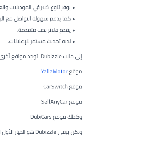
يوفر تنوع كبير في الموديلات والعل
كما يدعم سهولة التواصل مع البا
يقدم فلاتر بحث متقدمة.
لديه تحديث مستمر للإعلانات.
إلى جانب Dubizzle، توجد مواقع أخرى منافسة مثل:
موقع
YallaMotor
موقع CarSwitch
موقع SellAnyCar
وكذلك موقع DubiCars
ولكن يبقى Dubizzle هو الخيار الأول لدى معظم المستخدمين داخل الإمارات.