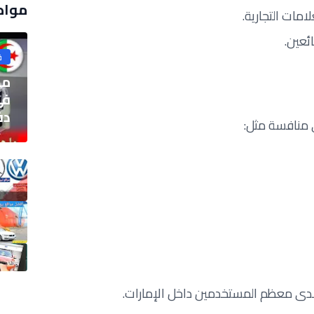
مواض
امات التجارية.
ئعين.
ق
ما
في
دفع