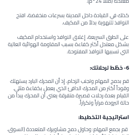
معتدلة (مثلاً 24°م).
كذلك في القيادة داخل المدينة بسرعات منخفضة، افتح
النوافذ للتهوية بدلاً من المكيف.
على الطرق السريعة، إغلاق النوافذ واستخدام المكيف
بشكل معتدل أكثر كفاءة بسبب المقاومة الهوائية العالية
التي تسببها النوافذ المفتوحة.
6- خطّط لرحلاتك:
قم بدمج المهام وتجنب الزحام، إذ أن
المحرك البارد يستهلك
وقوداً أكثر من المحرك الدافئ الذي يعمل بكفاءة مثلى.
القيام بعدة رحلات قصيرة متفرقة يعني أن المحرك يبدأ من
حالة البرودة مراراً وتكراراً.
استراتيجية التخطيط:
قم بجمع المهام: وحاول دمج مشاويرك المتعددة (السوق،