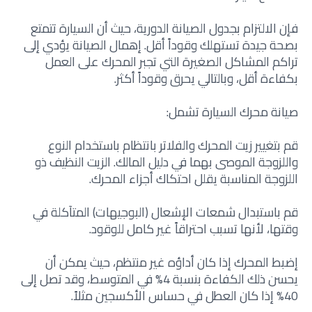
فإن الالتزام بجدول الصيانة الدورية، حيث أن ال
سيارة تتمتع
بصحة جيدة تستهلك وقوداً أقل. إهمال الصيانة يؤدي إلى
تراكم المشاكل الصغيرة التي تجبر المحرك على العمل
بكفاءة أقل، وبالتالي يحرق وقوداً أكثر.
صيانة محرك السيارة تشمل:
قم بتغيير زيت المحرك والفلاتر بانتظام باستخدام النوع
واللزوجة الموصى بهما في دليل المالك. الزيت النظيف ذو
اللزوجة المناسبة يقلل احتكاك أجزاء المحرك.
قم باستبدال شمعات الإشعال (البوجيهات) المتآكلة في
وقتها، لأنها تسبب احتراقاً غير كامل للوقود.
إضبط المحرك إذا كان أداؤه غير منتظم، حيث يمكن أن
يحسن ذلك الكفاءة بنسبة 4% في المتوسط، وقد تصل إلى
40% إذا كان العطل في حساس الأكسجين مثلاً.