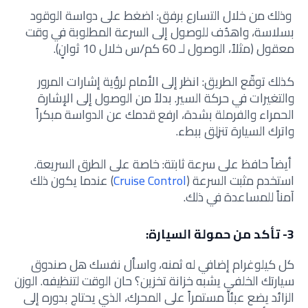
وذلك من خلال التسارع برفق: اضغط على دواسة الوقود
بسلاسة، واهدُف للوصول إلى السرعة المطلوبة في وقت
معقول (مثلاً، الوصول لـ 60 كم/س خلال 10 ثوانٍ).
كذلك توقّع الطريق: انظر إلى الأمام لرؤية إشارات المرور
والتغيرات في حركة السير. بدلاً من الوصول إلى الإشارة
الحمراء والفرملة بشدة، ارفع قدمك عن الدواسة مبكراً
واترك السيارة تنزلِق ببطء.
أيضاً حافظ على سرعة ثابتة: خاصة على الطرق السريعة.
استخدم مثبت السرعة (
Cruise Control
) عندما يكون ذلك
آمناً للمساعدة في ذلك.
3- تأكد من حمولة السيارة:
كل كيلوغرام إضافي له ثمنه، واسأل نفسك
هل صندوق
سيارتك الخلفي يشبه خزانة تخزين؟ حان الوقت لتنظيفه. الوزن
الزائد يضع عبئاً مستمراً على المحرك، الذي يحتاج بدوره إلى