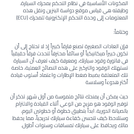
المكونات الأساسية في نظام التحكم بمحرك السيارة.
وظيفته هي قياس موقع دواسة البنزين ونقل هذه
المعلومات إلى وحدة التحكم الإلكترونية للمحرك (ECU)
وختاماً:
فإن العادات الصغيرة تصنع فارقاً كبيراً إذ
لا تحتاج إلى أن
تكون خبيراً ميكانيكياً أو سائقاً محترفاً لتحدث فرقاً حقيقياً
في فاتورة وقود سيارتك. ومعرفة كيف تعرف أن السيارة
تستهلك الوقود والتركيز على هذه النصائح العملية، خاصة
تلك المتعلقة بضبط ضغط الإطارات واعتماد أسلوب قيادة
أكثر هدوءاً وسلاسة
حيث يمكن أن يمنحك نتائج ملموسة من أول شهر. تذكر أن
توفير الوقود هو مزيج من الوعي أثناء القيادة والالتزام
بالصيانة الدورية. ابدأ بتطبيق خطوة أو خطوتين اليوم،
وستلاحظ كيف تتحسن كفاءة سيارتك تدريجياً، مما يحفظ
مالك ويحافظ على سيارتك لمسافات وسنوات أطول.