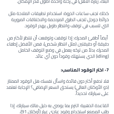
البنك، زيارة الأهل) في رحلة واحدة أطول قدر الإمكان.
كذلك تجنب ساعات الذروة: استخدام تطبيقات الملاحة مثل
خرائط جوجل لتجنب الطرق المزدحمة والاختناقات المرورية
التي تتسبب في توقف وانتظار طويل يهدر الوقود.
أيضاً أطفئ المحرك: إذا توقفت وتوقعت أن تنتظر لأكثر من
دقيقة أو دقيقتين (مثل انتظار شخص)، فمن الأفضل إطفاء
المحرك بدلاً من تركه يعمل في وضع التوقف الخامل
(idling) الذي يستهلك وقوداً دون أي عائد.
7- اختر الوقود المناسب:
فلا تدفع أكثر دون فائدة واسأل نفسك
هل الوقود الممتاز
(ذو الأوكتان العالي) يستحق السعر الإضافي؟ الإجابة تعتمد
على سيارتك تحديداً.
القاعدة الذهبية:
التزم بما يوصي به دليل مالك سيارتك. إذا
طلب المصنع استخدام وقود عادي عيار (أوكتان 91)،