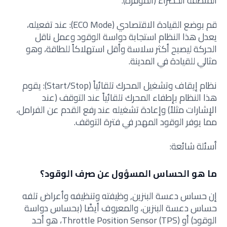
المنطقة الخضراء (الموفرة).
قم بوضع القيادة الاقتصادي (ECO Mode): عند تفعيله،
يعدل هذا النظام استجابة دواسة الوقود وعمل ناقل
الحركة ليصبح أكثر سلاسة وأقل استهلاكاً للطاقة، وهو
مثالي للقيادة في المدينة.
نظام إيقاف وتشغيل المحرك تلقائياً (Start/Stop): يقوم
هذا النظام بإطفاء المحرك تلقائياً عند التوقف (عند
الإشارات مثلاً) وإعادة تشغيله عند رفع القدم عن الفرامل،
مما يوفر الوقود المهدر في فترة التوقف.
أسئلة شائعة:
ما هو الحساس المسؤول عن صرف الوقود؟
إن حساس دعسة البنزين, وظيفته وتنظيفه وأعراض تلفه
حساس دعسة البنزين، والمعروف أيضًا (بحساس دواسة
الوقود) أو Throttle Position Sensor (TPS)، هو أحد