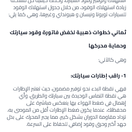
استهلاك وتوفير وقود السيارة، وكذلك كيفية حل مشكلة
زيادة استهلاك الوقود، من خلال جدول استهلاك الوقود
للسيارات تويوتا ونيسان و هيونداي وغيرها، وهي كما يلي:
ثماني خطوات ذهبية لخفض فاتورة وقود سيارتك
وحماية محركها
وهي كالآتي:
1- راقب إطارات سيارتك:
فهي نقطة البدء نحو توفير مضمون، حيث
تعتبر الإطارات
هي نقطة التماس الوحيدة بين سيارتك والطريق، وأي
إهمال في ضغط الهواء بها ينعكس مباشرة على
محفظتك. عندما يكون ضغط الإطارات أقل من الموصى به،
تزداد مقاومة الدوران بشكل كبير، مما يجبر المحرك على بذل
جهد أكبر وحرق وقود إضافي للحفاظ على السرعة.