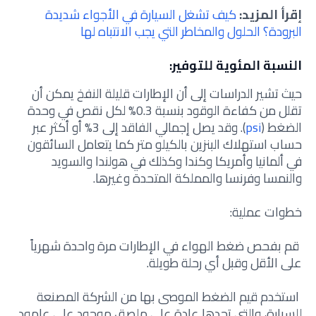
إقرأ المزيد:
كيف تشغل السيارة في الأجواء شديدة
البرودة؟ الحلول والمخاطر التي يجب الانتباه لها
النسبة المئوية للتوفير:
حيث تشير الدراسات إلى أن الإطارات قليلة النفخ يمكن أن
تقلل من كفاءة الوقود بنسبة 0.3% لكل نقص في وحدة
الضغط (
psi
). وقد يصل إجمالي الفاقد إلى 3% أو أكثر عبر
حساب استهلاك البنزين بالكيلو متر كما يتعامل السائقون
في ألمانيا وأمريكا وكندا وكذلك في هولندا والسويد
والنمسا وفرنسا والمملكة المتحدة وغيرها.
خطوات عملية:
قم بفحص ضغط الهواء في الإطارات مرة واحدة شهرياً
على الأقل وقبل أي رحلة طويلة.
استخدم قيم الضغط الموصى بها من الشركة المصنعة
للسيارة، والتي تجدها عادة على ملصق موجود على عامود